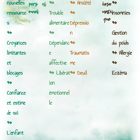
nouvelles
↬
↬ Anxiété
↬
pers
al
hoso
onnel
mati
ressource
Trouble
↬
Insomnies
que
s
alimentaire
Dépressio
↬
↬
↬
n
Gestion
Croyances
Dépendanc
↬
du poids
limitantes
e
Traumatis
↬ Allergie
et
affective
me
↬
blocages
↬ Libérat
↬ Deuil
Eczéma
↬
ion
Confiance
émotionnel
et estime
le
de soi
↬
L’enfant