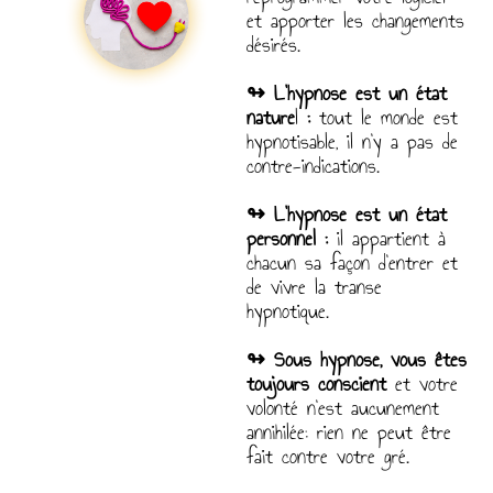
et apporter les changements
désirés.
↬
L’hypnose est un état
nature
l
:
tout le monde est
hypnotisable, il n’y a pas de
contre-indications.
↬ L’hypnose est un état
personnel :
il appartient à
chacun sa façon d’entrer et
de vivre la transe
hypnotique.
↬ Sous hypnose, vous êtes
toujours conscient
et votre
volonté n’est aucunement
annihilée: rien ne peut être
fait contre votre gré.