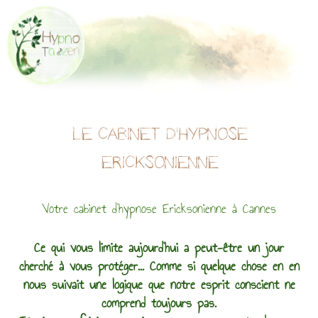
Aller
au
contenu
LE CABINET D'HYPNOSE
ERICKSONIENNE
Votre cabinet d'hypnose Ericksonienne à Cannes
Ce qui vous limite aujourd'hui a peut-être un jour
cherché à vous protéger... Comme si quelque chose en en
nous suivait une logique que notre esprit conscient ne
comprend toujours pas.