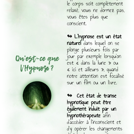
le corps soit complètement
relaxé, vous ne dormez pas,
vous êtes plus que
conscient.
↬ L’hypnose est un état
naturel
dans lequel on se
plonge plusieurs fois par
jour par exemple lorsqu’on
Qu'est-ce que
est « dans la lune » ou
l'Hypnose ?
« ici et ailleurs », quand
notre attention est focalisé
sur un film ou un livre.
↬
Cet état de transe
hypnotique peut être
également induit par un
hypnothérapeute
afin
d’accéder à l’inconscient et
d’y opérer les changements