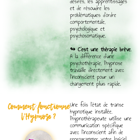
désirés, les apprentissages
et de résoudre les
problématiques d’ordre
comportementale,
psychologique et
psychosomatique.
↬
C’est une thérapie brève
.
A la différence d’une
psychothérapie, l’hypnose
travaille directement avec
l’inconscient pour un
changement plus rapide.
Comment fonctionne
Une fois l’état de transe
hypnotique installée,
l'Hypnose ?
l’hypnothérapeute utilise une
communication spécifique
avec l’inconscient afin de
reprogrammer votre logiciel