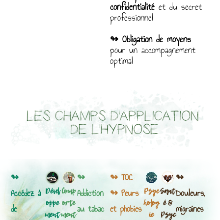
confidentialité
et du secret
professionnel
↬ Obligation de moyens
pour un accompagnement
optimal
↬
↬
↬ TOC
↬
Dével
Comp
Psyc
Sant
Accédez à
Addiction
↬ Peurs
Douleurs,
oppe
orte
holog
é &
de
au tabac
et phobies
migraines
ment
ment
ie
Psyc