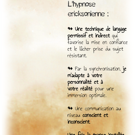
L’hypnose
ericksonienne :
↬ Une technique de langage
permissif et indirect
qui
favorise la mise en confiance
et le lâcher prise du sujet
résistant.
↬
Par la synchronisation,
je
m’adapte à votre
personnalité et à
votre
réalité
pour une
immersion optimale.
↬
Une communication au
niveau
conscient et
inconscient
.
Une fois la transe installée,